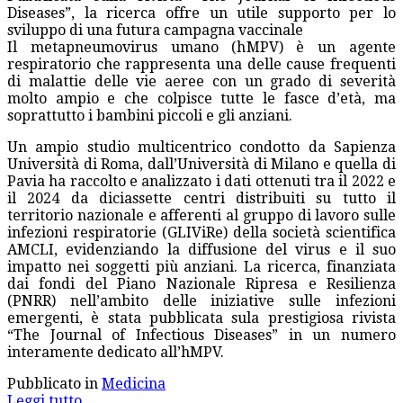
Diseases”, la ricerca offre un utile supporto per lo
sviluppo di una futura campagna vaccinale
Il metapneumovirus umano (hMPV) è un agente
respiratorio che rappresenta una delle cause frequenti
di malattie delle vie aeree con un grado di severità
molto ampio e che colpisce tutte le fasce d’età, ma
soprattutto i bambini piccoli e gli anziani.
Un ampio studio multicentrico condotto da Sapienza
Università di Roma, dall’Università di Milano e quella di
Pavia ha raccolto e analizzato i dati ottenuti tra il 2022 e
il 2024 da diciassette centri distribuiti su tutto il
territorio nazionale e afferenti al gruppo di lavoro sulle
infezioni respiratorie (GLIViRe) della società scientifica
AMCLI, evidenziando la diffusione del virus e il suo
impatto nei soggetti più anziani. La ricerca, finanziata
dai fondi del Piano Nazionale Ripresa e Resilienza
(PNRR) nell’ambito delle iniziative sulle infezioni
emergenti, è stata pubblicata sula prestigiosa rivista
“The Journal of Infectious Diseases” in un numero
interamente dedicato all’hMPV.
Pubblicato in
Medicina
Leggi tutto...