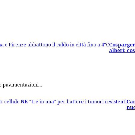
Cosparger
alberi: co
e pavimentazioni...
Can
nuo