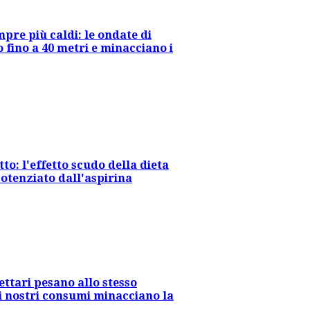
mpre più caldi: le ondate di
 fino a 40 metri e minacciano i
to: l'effetto scudo della dieta
otenziato dall'aspirina
 ettari pesano allo stesso
 nostri consumi minacciano la