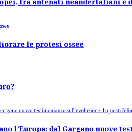
pei, tra antenati neandertaliani e d
iorare le protesi ossee
uro?
vano l’Europa: dal Gargano nuove te