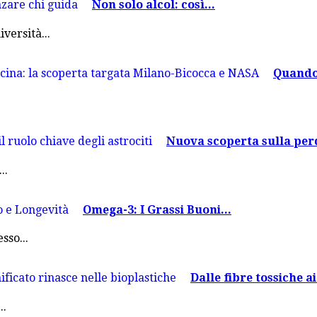
Non solo alcol: così...
versità...
Quando 
Nuova scoperta sulla perd
..
Omega-3: I Grassi Buoni...
sso...
Dalle fibre tossiche ai.
..