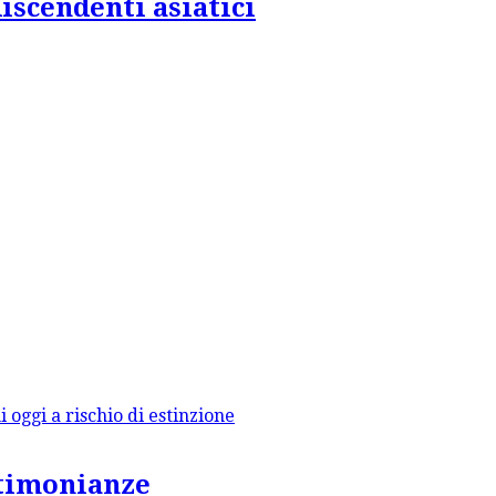
iscendenti asiatici
stimonianze