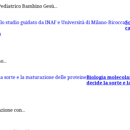
Pediatrico Bambino Gesù...
Sc
ca
a
o...
Biologia molecola
decide la sorte e 
zione con...