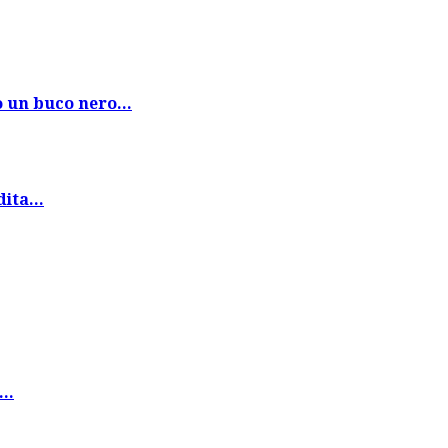
un buco nero...
ita...
..