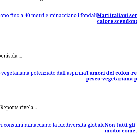
Mari italiani se
calore scendono
nisola....
Tumori del colon-ret
pesco-vegetariana p
Reports rivela...
Non tutti gli
modo: come i