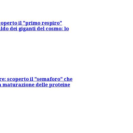
operto il "primo respiro"
ldo dei giganti del cosmo: lo
re: scoperto il "semaforo" che
la maturazione delle proteine